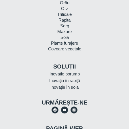
Grâu
Orz
Triticale
Rapita
Sorg
Mazare
Soia
Plante furajere
Covoare vegetale
SOLUȚII
Inovație porumb
Inovația în rapiță
Inovație în soia
URMĂREȘTE-NE
PAGINĂ WEB