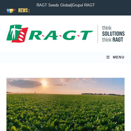
RAGT Seeds Global
|
Grupul RAGT
News :
MENU