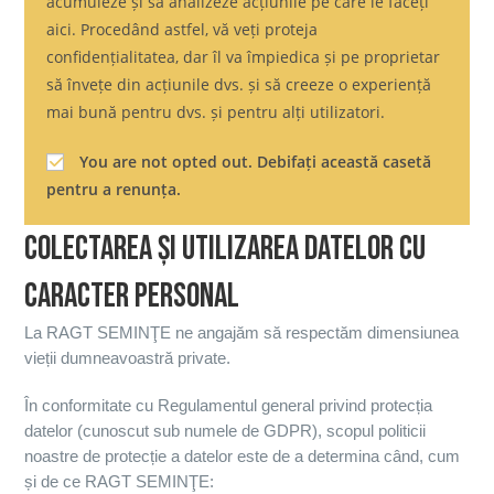
acumuleze și să analizeze acțiunile pe care le faceți
aici. Procedând astfel, vă veți proteja
confidențialitatea, dar îl va împiedica și pe proprietar
să învețe din acțiunile dvs. și să creeze o experiență
mai bună pentru dvs. și pentru alți utilizatori.
You are not opted out. Debifați această casetă
pentru a renunța.
COLECTAREA ȘI UTILIZAREA DATELOR CU
CARACTER PERSONAL
La RAGT SEMINŢE ne angajăm să respectăm dimensiunea
vieții dumneavoastră private.
În conformitate cu Regulamentul general privind protecția
datelor (cunoscut sub numele de GDPR), scopul politicii
noastre de protecție a datelor este de a determina când, cum
și de ce RAGT SEMINŢE: