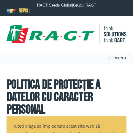
RAGT Seeds Global
|
Grupul RAGT
News :
MENU
Politica de protecție a
datelor cu caracter
personal
Puteți alege să împiedicați acest site web să