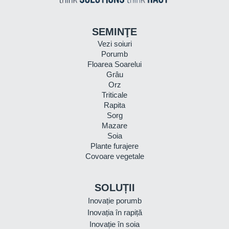
SEMINŢE
Vezi soiuri
Porumb
Floarea Soarelui
Grâu
Orz
Triticale
Rapita
Sorg
Mazare
Soia
Plante furajere
Covoare vegetale
SOLUȚII
Inovație porumb
Inovația în rapiță
Inovație în soia