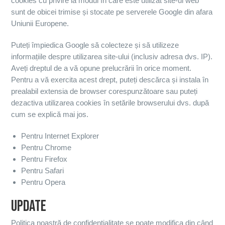
cookies cu privire la modul în care este utilizat site-ul web
sunt de obicei trimise și stocate pe serverele Google din afara
Uniunii Europene.
Puteți împiedica Google să colecteze și să utilizeze
informațiile despre utilizarea site-ului (inclusiv adresa dvs. IP).
Aveți dreptul de a vă opune prelucrării în orice moment.
Pentru a vă exercita acest drept, puteți descărca și instala în
prealabil extensia de browser corespunzătoare sau puteți
dezactiva utilizarea cookies în setările browserului dvs. după
cum se explică mai jos.
Pentru Internet Explorer
Pentru Chrome
Pentru Firefox
Pentru Safari
Pentru Opera
UPDATE
Politica noastră de confidențialitate se poate modifica din când