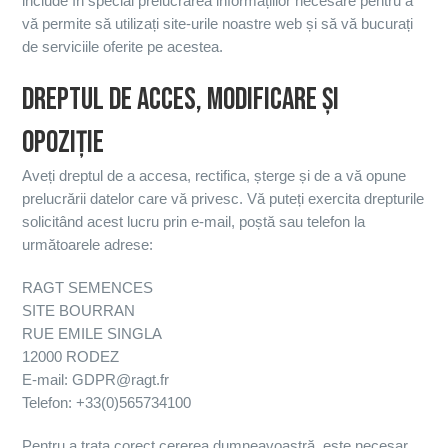
include în special prelucrarea informațiilor necesare pentru a
vă permite să utilizați site-urile noastre web și să vă bucurați
de serviciile oferite pe acestea.
DREPTUL DE ACCES, MODIFICARE ȘI
OPOZIȚIE
Aveți dreptul de a accesa, rectifica, șterge și de a vă opune
prelucrării datelor care vă privesc. Vă puteți exercita drepturile
solicitând acest lucru prin e-mail, poștă sau telefon la
următoarele adrese:
RAGT SEMENCES
SITE BOURRAN
RUE EMILE SINGLA
12000 RODEZ
E-mail: GDPR@ragt.fr
Telefon: +33(0)565734100
Pentru a trata corect cererea dumneavoastră, este necesar