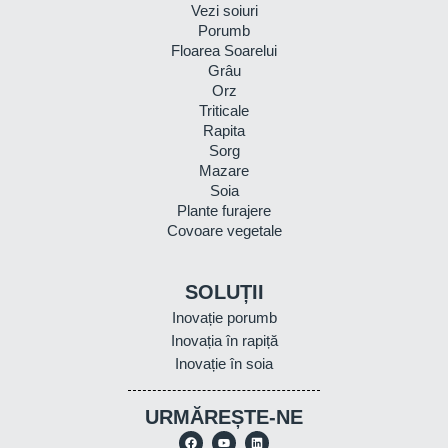
Vezi soiuri
Porumb
Floarea Soarelui
Grâu
Orz
Triticale
Rapita
Sorg
Mazare
Soia
Plante furajere
Covoare vegetale
SOLUȚII
Inovație porumb
Inovația în rapiță
Inovație în soia
URMĂREȘTE-NE