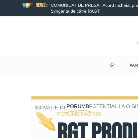
News :
nta de către RAGT a fost
COMUNICAT DE PRESĂ : Acord încheiat privind
Syngenta de către RAGT
VAR
PORUMB
POTENȚIAL LA O SI
INOVAȚIE ÎN
PORUMB FAO 360
RGT PROD