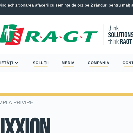
 achiziționarea afacerii cu semințe de orz pe 2 rânduri pentru malț 
IETĂȚI
SOLUȚII
MEDIA
COMPANIA
CON
MPLĂ PRIVIRE
UXXION