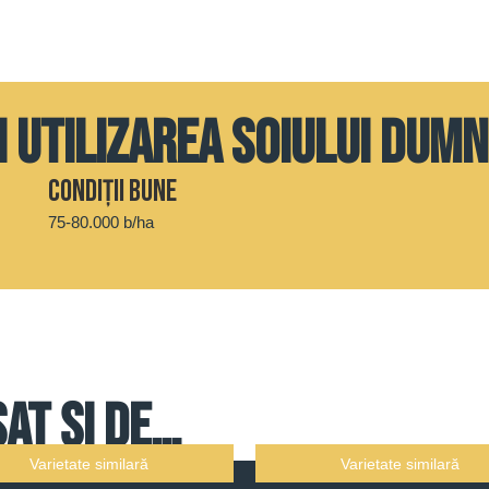
i utilizarea soiului dum
Condiții bune
75-80.000 b/ha
sat și de…
Varietate similară
Varietate similară