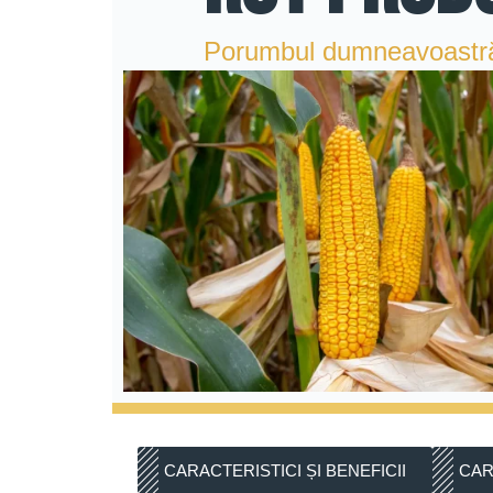
Porumbul dumneavoastră d
CARACTERISTICI ȘI BENEFICII
CAR