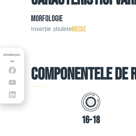
Morfologie
medie
Inserție știulete
Urmărește-
ne
COMPONENTELE DE 
16-18