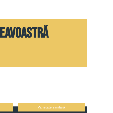
neavoastră
Varietate similară