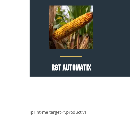
RGT AUTOMATIX
[print-me target=".product"/]