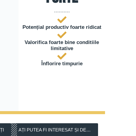
Potențial productiv foarte ridicat
Valorifica foarte bine conditiile
limitative
Înflorire timpurie
ȚI
AȚI PUTEA FI INTERESAT ȘI DE…