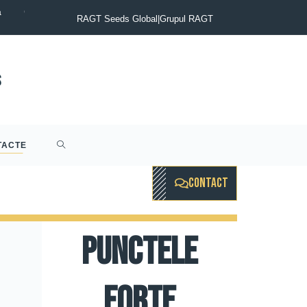
a
COMUNICAT DE PRESĂ : Groupul RAGT anunţă finalizarea achiziţ
RAGT Seeds Global
|
Grupul RAGT
TACTE
CONTACT
Punctele
forte