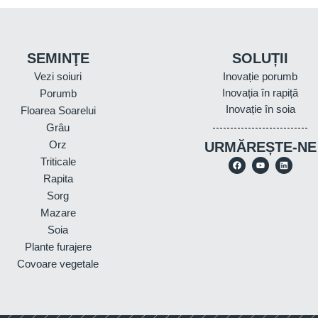
SEMINŢE
SOLUȚII
Vezi soiuri
Inovație porumb
Inovația în rapiță
Porumb
Inovație în soia
Floarea Soarelui
Grâu
Orz
URMĂREȘTE-NE
Triticale
Rapita
Sorg
Mazare
Soia
Plante furajere
Covoare vegetale