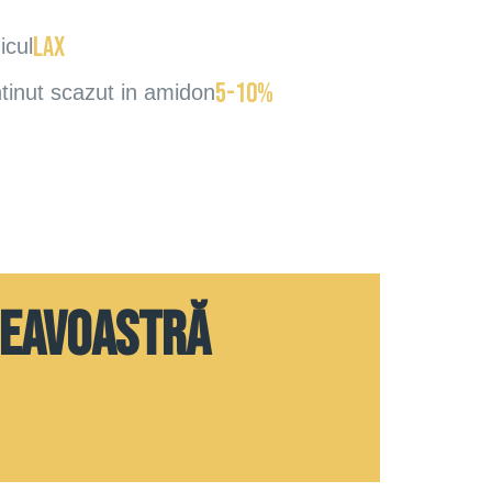
lax
icul
5-10%
tinut scazut in amidon
neavoastră