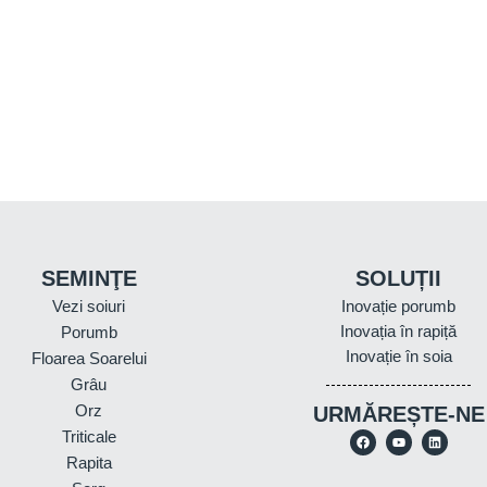
SEMINŢE
SOLUȚII
Vezi soiuri
Inovație porumb
Inovația în rapiță
Porumb
Inovație în soia
Floarea Soarelui
Grâu
Orz
URMĂREȘTE-NE
Triticale
Rapita