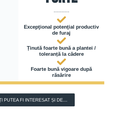
Excepţional potenţial productiv
de furaj
Ținută foarte bună a plantei /
toleranță la cădere
Foarte bună vigoare după
răsărire
ȚI PUTEA FI INTERESAT ȘI DE…