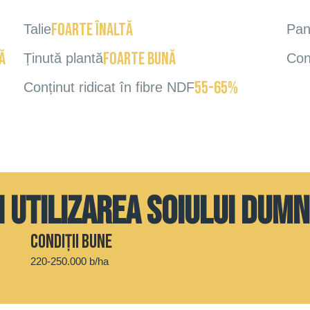
foarte înaltă
Talie
Pan
ă
foarte bună
Ținută plantă
Con
55-65%
Conținut ridicat în fibre NDF
i utilizarea soiului dum
Condiții bune
220-250.000 b/ha