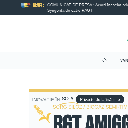
News :
nta de către RAGT a fost
COMUNICAT DE PRESĂ : Acord încheiat privind
Syngenta de către RAGT
VAR
SORG
INOVAȚIE ÎN
Privește de la înălțime
SORG SILOZ / BIOGAZ SEMI-TI
RGT AMIG