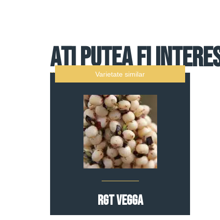
Ați putea fi intere
Varietate similar
RGT VEGGA