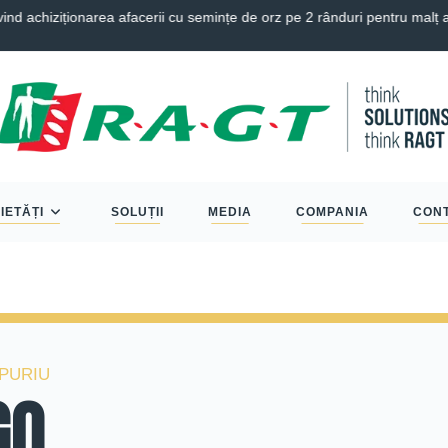
 achiziționarea afacerii cu semințe de orz pe 2 rânduri pentru malț 
IETĂȚI
SOLUȚII
MEDIA
COMPANIA
CON
MPURIU
GO