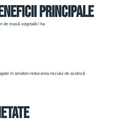
eneficii principale
mari de masă vegetală / ha
bogate în amidon-reducerea riscului de acidoză
ietate