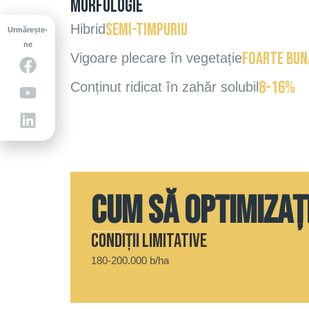
Morfologie
semi-timpuriu
Hibrid
Urmărește-
ne
foarte bun
Vigoare plecare în vegetație
8-16%
Conținut ridicat în zahăr solubil
Cum să optimizaț
Condiții limitative
180-200.000 b/ha