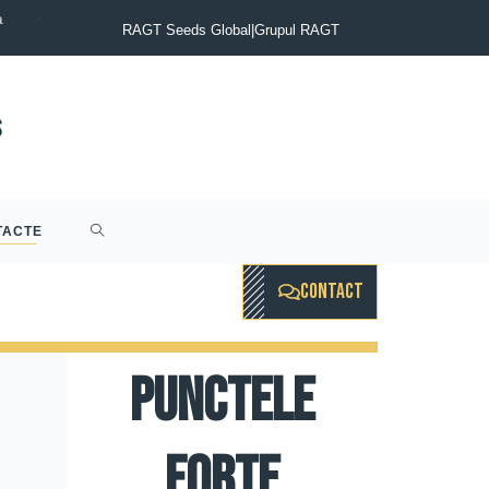
a
COMUNICAT DE PRESĂ : Groupul RAGT anunţă finalizarea achiziţ
RAGT Seeds Global
|
Grupul RAGT
TACTE
CONTACT
Punctele
forte